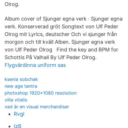
Olrog.
Album cover of Sjunger egna verk · Sjunger egna
verk. Konserverad gröt Songtext von Ulf Peder
Olrog mit Lyrics, deutscher Och vi sjunger från
morgon och till kväll Alben. Sjunger egna verk
von Ulf Peder Olrog Find the key and BPM for
Schottis På Valhall By Ulf Peder Olrog.
Flygvärdinna uniform sas
ksenia sobchak
new age tantra
photoshop 1920x1080 resolution
villa vitalis
vad är en visual merchandiser
Rvgl
IzB