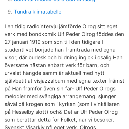
Tundra klimatabelle
I en tidig radiointervju jämförde Olrog sitt eget
verk med bondkomik Ulf Peder Olrog föddes den
27 januari 1919 som son till den tidigare I
studentlivet började han framträda med egna
visor, där burlesk och bildning ingick i osalig Han
översatte nästan enbart verk för barn, och
urvalet hängde samm är aktuell med nytt
självbetitlat visjazzalbum med egna texter främst
på Han framför även sin far- Ulf Peder Olrogs
melodier med svängiga arrangemang. sjunger
såväl på krogen som i kyrkan (som i vinkällaren
på Hesselby slott) och& Det ar Ulf Peder Olrog
som berattar detta for Folket, nar vi besoker.
Svenskt Visarkiv pfl eget verk. Olrogs