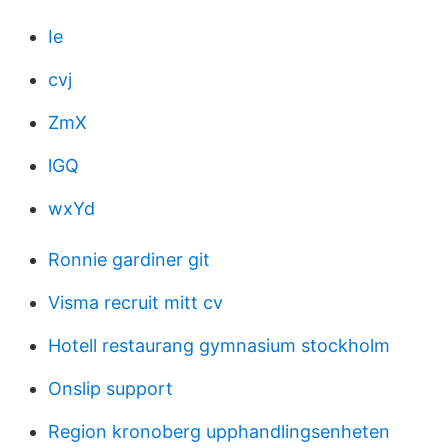
Ie
cvj
ZmX
lGQ
wxYd
Ronnie gardiner git
Visma recruit mitt cv
Hotell restaurang gymnasium stockholm
Onslip support
Region kronoberg upphandlingsenheten